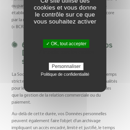
Ce site utilise des
ou par la signature de clauses contractuelles types
cookies et vous donne
établies par la Commission Européenne ou bien encore
le contrôle sur ce que
par la mise en place de règles interne d’entreprise
vous souhaitez activer
(« BCR »).
6. Combien de temps vos
✓ OK, tout accepter
Données personnelles
✗ Interdire tous les cookies
sont-elles conservées ?
Personnaliser
Politique de confidentialité
La Société conserve vos Données personnelles le temps
strictement nécessaire à l’accomplissement des finalités
pour lesquelles elles sont collectées et traitées, telles
que la gestion de la relation commerciale ou du
paiement.
Au-delà de cette durée, vos Données personnelles
peuvent également faire l’objet d’un archivage
impliquant un accès encadré, limité et justifié, le temps