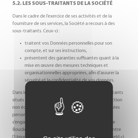
5.2. LES SOUS-TRAITANTS DE LA SOCIÉTÉ
Dans le cadre de l’exercice de ses activités et de la
fourniture de ses services, la Société a recours à des
sous-traitants. Ceux-ci :
traitent vos Données personnelles pour son
compte, et sur ses instructions,
présentent des garanties suffisantes quant à la
mise en œuvre des mesures techniques et
organisationnelles appropriées, afin d’assurer la
sécurité et la confidentialité de vos données.
Dans les cas où la Société a recours à des sous-traitants
situés dans des pays offrant des niveaux de protection
non équivalents au niveau de protection des données
personnelles dans l’Union Européenne, la Société
s’engage à ce que ledit transfert soit encadré par le
Bouclier de protection des données mis en place entre
l’Union-Européenne et les Etats-Unis (« Privacy Shield »)